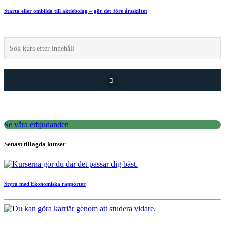
Starta eller ombilda till aktiebolag – gör det före årsskiftet
Se våra erbjudanden
Senast tillagda kurser
Styra med Ekonomiska rapporter