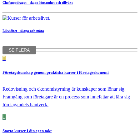
Chefsuppdraget - skapa lönsamhet och tillväxt
Likviditet - skapa och mäta
SE FLERA
Företagskunskap
genom praktiska kurser i företagsekonomi
Redovisning och ekonomistyrning är kunskaper som lönar sig.
Framgång som företagare är en process som innefattar att lära sig
företagandets hantverk.
Starta kurser
i din egen takt