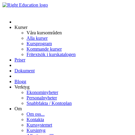
Kurser
Våra kursområden
Alla kurser
Kursprogram
Kommande kurser
Fritextsök i kurskatalogen
Priser
Dokument
Blogg
Verktyg
Ekonominyheter
Personalnyheter
Snabbfakta / Kontoplan
Om
Om oss...
Kontakta
Kurssystemet
Kursintyg