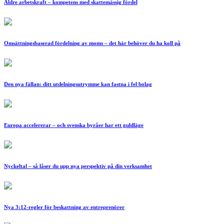
Äldre arbetskraft – kompetens med skattemässig fördel
Omsättningsbaserad fördelning av moms – det här behöver du ha koll på
Den nya fällan: ditt utdelningsutrymme kan fastna i fel bolag
Europa accelererar – och svenska byråer har ett guldläge
Nyckeltal – så låser du upp nya perspektiv på din verksamhet
Nya 3:12-regler för beskattning av entreprenörer