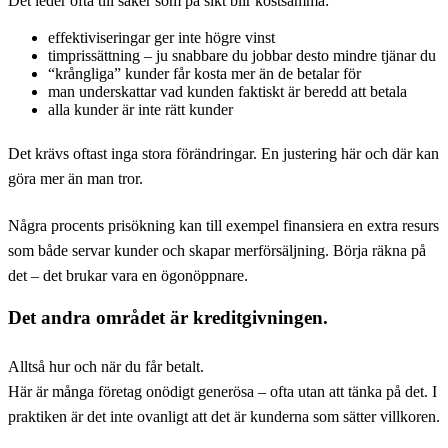
Det leder ofta till saker som på sikt blir kostsamma:
effektiviseringar ger inte högre vinst
timprissättning – ju snabbare du jobbar desto mindre tjänar du
“krångliga” kunder får kosta mer än de betalar för
man underskattar vad kunden faktiskt är beredd att betala
alla kunder är inte rätt kunder
Det krävs oftast inga stora förändringar. En justering här och där kan
göra mer än man tror.
Några procents prisökning kan till exempel finansiera en extra resurs
som både servar kunder och skapar merförsäljning. Börja räkna på
det – det brukar vara en ögonöppnare.
Det andra området är kreditgivningen.
Alltså hur och när du får betalt.
Här är många företag onödigt generösa – ofta utan att tänka på det. I
praktiken är det inte ovanligt att det är kunderna som sätter villkoren.