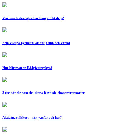
Vision och strategi – hur hänger det ihop?
Fem viktiga nyckeltal att följa upp och varför
Hur blir man en Rådgivningsbyrå
3 tips för dig som ska skapa läsvärda ekonomirapporter
Aktieägartillskott - när, varför och hur?