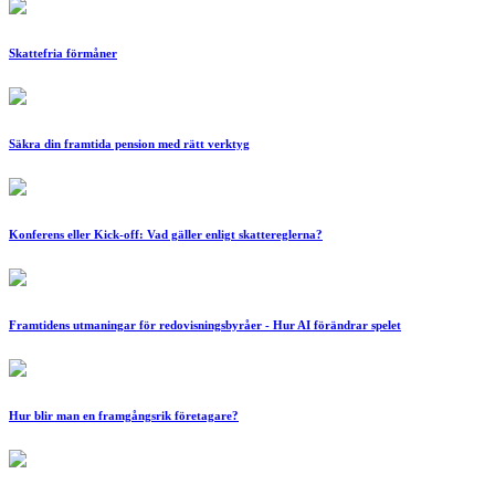
Skattefria förmåner
Säkra din framtida pension med rätt verktyg
Konferens eller Kick-off: Vad gäller enligt skattereglerna?
Framtidens utmaningar för redovisningsbyråer - Hur AI förändrar spelet
Hur blir man en framgångsrik företagare?