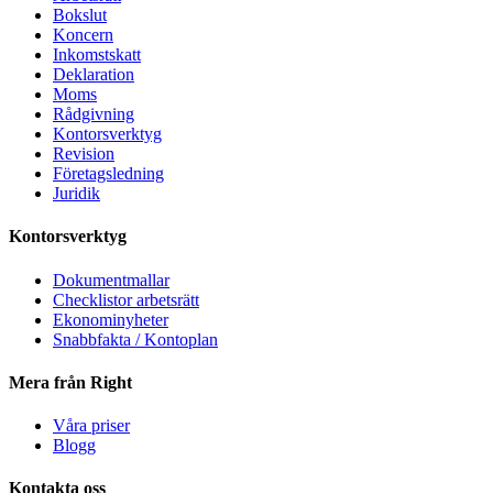
Bokslut
Koncern
Inkomstskatt
Deklaration
Moms
Rådgivning
Kontorsverktyg
Revision
Företagsledning
Juridik
Kontorsverktyg
Dokumentmallar
Checklistor arbetsrätt
Ekonominyheter
Snabbfakta / Kontoplan
Mera från Right
Våra priser
Blogg
Kontakta oss