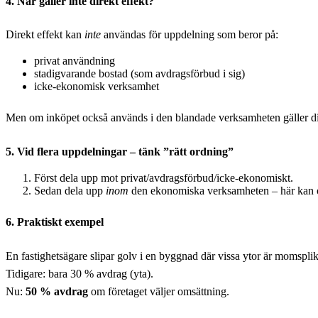
4. När gäller inte direkt effekt?
Direkt effekt kan
inte
användas för uppdelning som beror på:
privat användning
stadigvarande bostad (som avdragsförbud i sig)
icke-ekonomisk verksamhet
Men om inköpet också används i den blandade verksamheten gäller di
5. Vid flera uppdelningar – tänk ”rätt ordning”
Först dela upp mot privat/avdragsförbud/icke-ekonomiskt.
Sedan dela upp
inom
den ekonomiska verksamheten – här kan 
6. Praktiskt exempel
En fastighetsägare slipar golv i en byggnad där vissa ytor är momsplik
Tidigare: bara 30 % avdrag (yta).
Nu:
50 % avdrag
om företaget väljer omsättning.