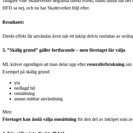
Tidigare ville Skatteverket begränsa direkt effekt, bland annat när det
HFD sa nej, och nu har Skatteverket följt efter.
Resultatet:
Direkt effekt får användas även när ett inköp delvis omfattas av avdr
3. ”Skälig grund” gäller fortfarande – men företaget får välja
ML kräver egentligen att man delar upp efter
resursförbrukning
om d
Exempel på skälig grund:
yta
nedlagd tid
omsättning
annan mätbar användning
Men:
Företaget kan ändå välja omsättning
för den del av inköpet som avs