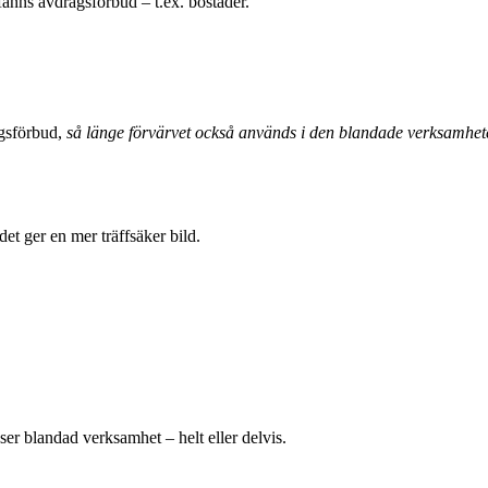
 fanns avdragsförbud – t.ex. bostäder.
agsförbud,
så länge förvärvet också används i den blandade verksamhet
et ger en mer träffsäker bild.
er blandad verksamhet – helt eller delvis.