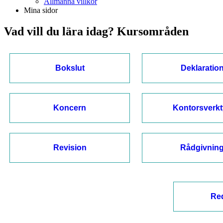
Allmänna villkor
Mina sidor
Vad vill du lära idag? Kursområden
Bokslut
Deklaratio
Koncern
Kontorsverk
Revision
Rådgivnin
Re