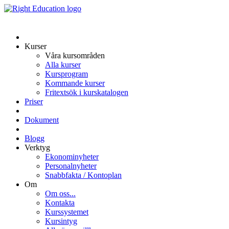
Kurser
Våra kursområden
Alla kurser
Kursprogram
Kommande kurser
Fritextsök i kurskatalogen
Priser
Dokument
Blogg
Verktyg
Ekonominyheter
Personalnyheter
Snabbfakta / Kontoplan
Om
Om oss...
Kontakta
Kurssystemet
Kursintyg