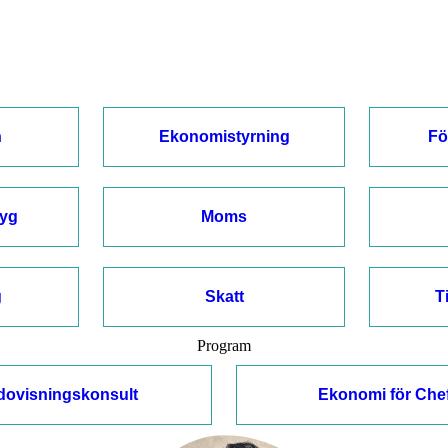
n
Ekonomistyrning
Fö
tyg
Moms
g
Skatt
T
Program
dovisningskonsult
Ekonomi för Che