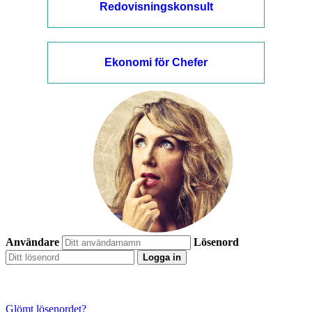
Redovisningskonsult
Ekonomi för Chefer
Användare
Lösenord
Logga in
Glömt lösenordet?