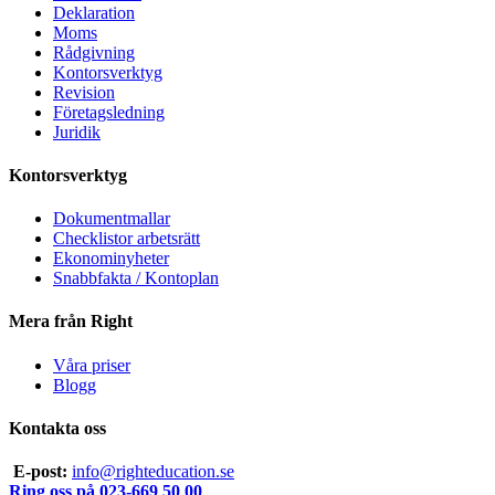
Deklaration
Moms
Rådgivning
Kontorsverktyg
Revision
Företagsledning
Juridik
Kontorsverktyg
Dokumentmallar
Checklistor arbetsrätt
Ekonominyheter
Snabbfakta / Kontoplan
Mera från Right
Våra priser
Blogg
Kontakta oss
E-post:
info@righteducation.se
Ring oss på 023-669 50 00