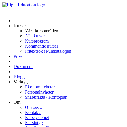
Kurser
Våra kursområden
Alla kurser
Kursprogram
Kommande kurser
Fritextsök i kurskatalogen
Priser
Dokument
Blogg
Verktyg
Ekonominyheter
Personalnyheter
Snabbfakta / Kontoplan
Om
Om oss...
Kontakta
Kurssystemet
Kursintyg