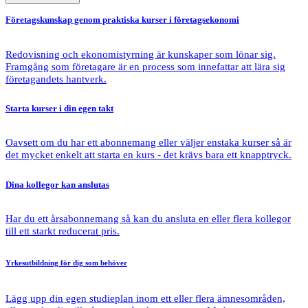
Företagskunskap
genom praktiska kurser i företagsekonomi
Redovisning och ekonomistyrning är kunskaper som lönar sig.
Framgång som företagare är en process som innefattar att lära sig
företagandets hantverk.
Starta kurser
i din egen takt
Oavsett om du har ett abonnemang eller väljer enstaka kurser så är
det mycket enkelt att starta en kurs - det krävs bara ett knapptryck.
Dina kollegor
kan anslutas
Har du ett årsabonnemang så kan du ansluta en eller flera kollegor
till ett starkt reducerat pris.
Yrkesutbildning
för dig som behöver
Lägg upp din egen studieplan inom ett eller flera ämnesområden,