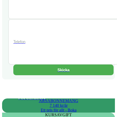
Skicka
POPULÄRAST
ÅRSABONNEMANG
7 140 kr/år
Ett pris för allt - Boka
KURSAVGIFT