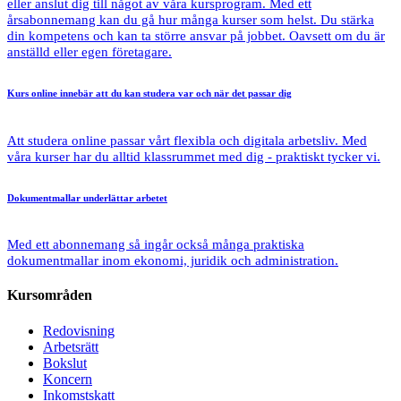
eller anslut dig till något av våra kursprogram. Med ett
årsabonnemang kan du gå hur många kurser som helst. Du stärka
din kompetens och kan ta större ansvar på jobbet. Oavsett om du är
anställd eller egen företagare.
Kurs online
innebär att du kan studera var och när det passar dig
Att studera online passar vårt flexibla och digitala arbetsliv. Med
våra kurser har du alltid klassrummet med dig - praktiskt tycker vi.
Dokumentmallar
underlättar arbetet
Med ett abonnemang så ingår också många praktiska
dokumentmallar inom ekonomi, juridik och administration.
Kursområden
Redovisning
Arbetsrätt
Bokslut
Koncern
Inkomstskatt