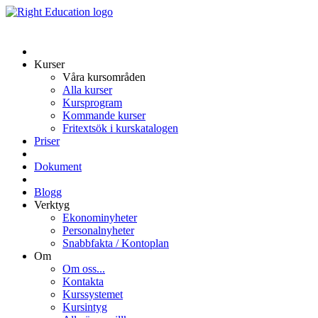
Kurser
Våra kursområden
Alla kurser
Kursprogram
Kommande kurser
Fritextsök i kurskatalogen
Priser
Dokument
Blogg
Verktyg
Ekonominyheter
Personalnyheter
Snabbfakta / Kontoplan
Om
Om oss...
Kontakta
Kurssystemet
Kursintyg