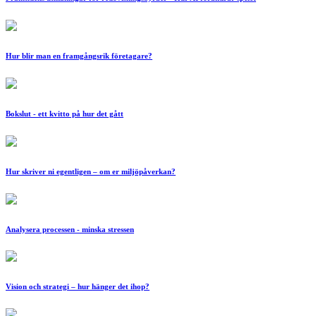
Hur blir man en framgångsrik företagare?
Bokslut - ett kvitto på hur det gått
Hur skriver ni egentligen – om er miljöpåverkan?
Analysera processen - minska stressen
Vision och strategi – hur hänger det ihop?