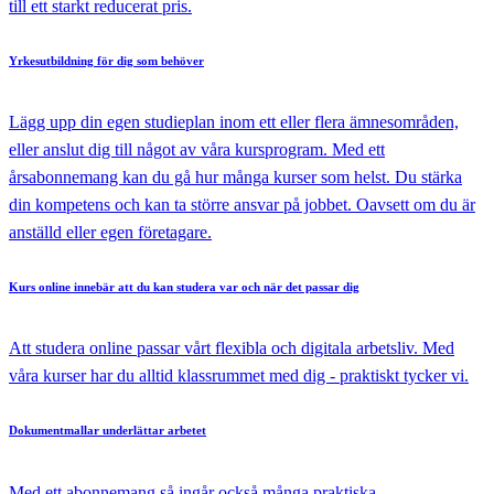
till ett starkt reducerat pris.
Yrkesutbildning
för dig som behöver
Lägg upp din egen studieplan inom ett eller flera ämnesområden,
eller anslut dig till något av våra kursprogram. Med ett
årsabonnemang kan du gå hur många kurser som helst. Du stärka
din kompetens och kan ta större ansvar på jobbet. Oavsett om du är
anställd eller egen företagare.
Kurs online
innebär att du kan studera var och när det passar dig
Att studera online passar vårt flexibla och digitala arbetsliv. Med
våra kurser har du alltid klassrummet med dig - praktiskt tycker vi.
Dokumentmallar
underlättar arbetet
Med ett abonnemang så ingår också många praktiska