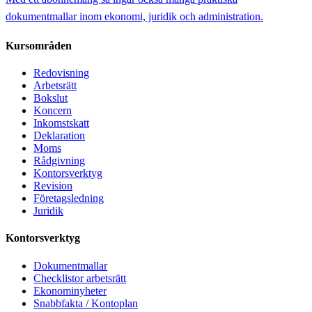
dokumentmallar inom ekonomi, juridik och administration.
Kursområden
Redovisning
Arbetsrätt
Bokslut
Koncern
Inkomstskatt
Deklaration
Moms
Rådgivning
Kontorsverktyg
Revision
Företagsledning
Juridik
Kontorsverktyg
Dokumentmallar
Checklistor arbetsrätt
Ekonominyheter
Snabbfakta / Kontoplan