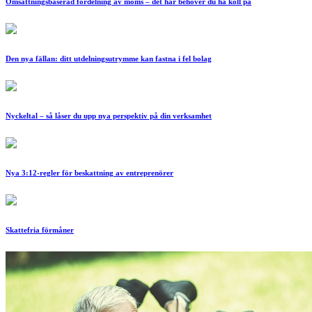
Omsättningsbaserad fördelning av moms – det här behöver du ha koll på
Den nya fällan: ditt utdelningsutrymme kan fastna i fel bolag
Nyckeltal – så låser du upp nya perspektiv på din verksamhet
Nya 3:12-regler för beskattning av entreprenörer
Skattefria förmåner