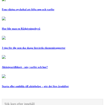
Fem viktiga nyckeltal att följa upp och varför
Hur blir man en Rådgivningsbyrå
3 tips för dig som ska skapa läsvärda ekonomirapporter
Aktieägartillskott - när, varför och hur?
Starta eller ombilda till aktiebolag – gör det före årsskiftet