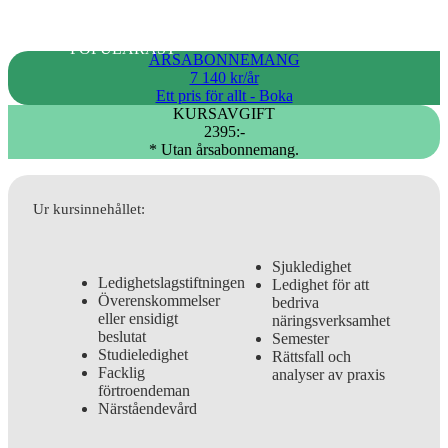
POPULÄRAST
ÅRSABONNEMANG
7 140 kr/år
Ett pris för allt - Boka
KURSAVGIFT
2395:-
* Utan årsabonnemang.
Ur kursinnehållet:
Sjukledighet
Ledighetslagstiftningen
Ledighet för att
Överenskommelser
bedriva
eller ensidigt
näringsverksamhet
beslutat
Semester
Studieledighet
Rättsfall och
Facklig
analyser av praxis
förtroendeman
Närståendevård