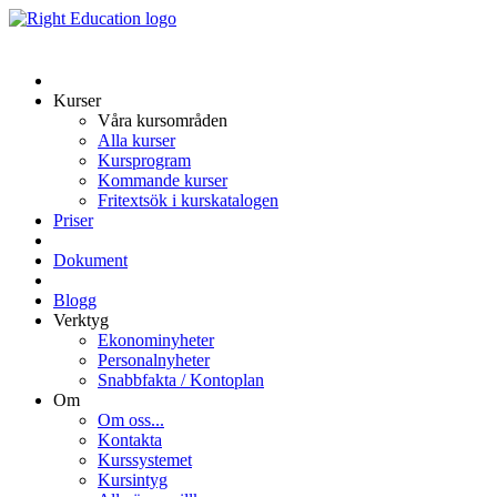
Kurser
Våra kursområden
Alla kurser
Kursprogram
Kommande kurser
Fritextsök i kurskatalogen
Priser
Dokument
Blogg
Verktyg
Ekonominyheter
Personalnyheter
Snabbfakta / Kontoplan
Om
Om oss...
Kontakta
Kurssystemet
Kursintyg