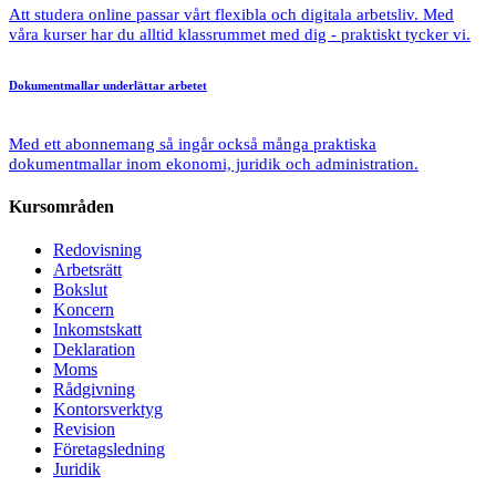
Att studera online passar vårt flexibla och digitala arbetsliv. Med
våra kurser har du alltid klassrummet med dig - praktiskt tycker vi.
Dokumentmallar
underlättar arbetet
Med ett abonnemang så ingår också många praktiska
dokumentmallar inom ekonomi, juridik och administration.
Kursområden
Redovisning
Arbetsrätt
Bokslut
Koncern
Inkomstskatt
Deklaration
Moms
Rådgivning
Kontorsverktyg
Revision
Företagsledning
Juridik