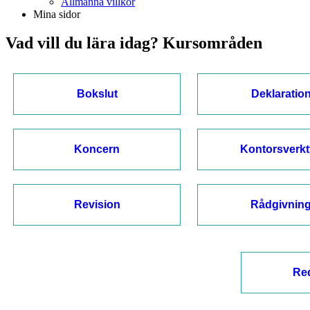
Allmänna villkor
Mina sidor
Vad vill du lära idag? Kursområden
Bokslut
Deklaratio
Koncern
Kontorsverk
Revision
Rådgivnin
Re