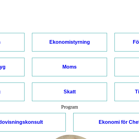
n
Ekonomistyrning
Fö
tyg
Moms
g
Skatt
T
Program
dovisningskonsult
Ekonomi för Che