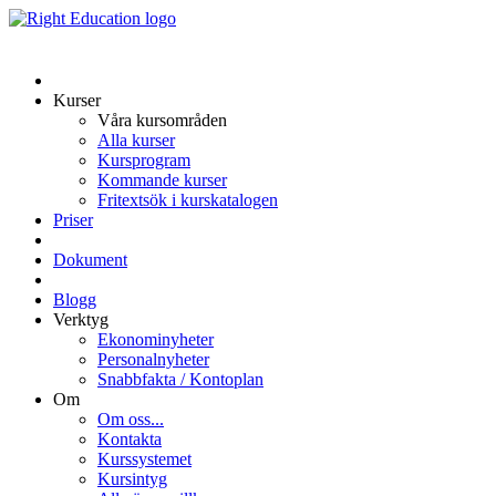
Kurser
Våra kursområden
Alla kurser
Kursprogram
Kommande kurser
Fritextsök i kurskatalogen
Priser
Dokument
Blogg
Verktyg
Ekonominyheter
Personalnyheter
Snabbfakta / Kontoplan
Om
Om oss...
Kontakta
Kurssystemet
Kursintyg