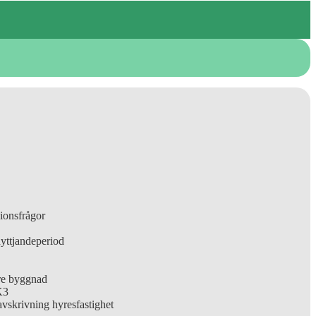
ionsfrågor
yttjandeperiod
re byggnad
K3
avskrivning hyresfastighet