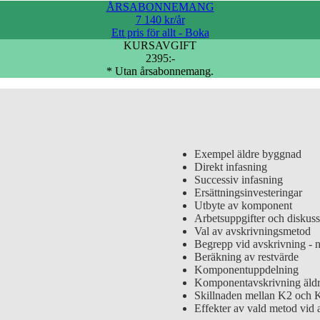
ÅRSABONNEMANG
7 140 kr/år
Ett pris för allt - Boka
KURSAVGIFT
2395:-
* Utan årsabonnemang.
Exempel äldre byggnad
Direkt infasning
Successiv infasning
Ersättningsinvesteringar
Utbyte av komponent
Arbetsuppgifter och diskuss
Val av avskrivningsmetod
Begrepp vid avskrivning - n
Beräkning av restvärde
Komponentuppdelning
Komponentavskrivning äld
Skillnaden mellan K2 och 
Effekter av vald metod vid 