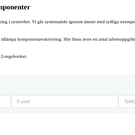
omponenter
ng i synnerhet. Vi går systematiskt igenom ämnet med tydliga exempel. 
 att tillämpa komponentavskrivning. Hör finns även ett antal arbetsupp
3-regelverket.