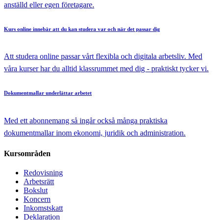
anställd eller egen företagare.
Kurs online
innebär att du kan studera var och när det passar dig
Att studera online passar vårt flexibla och digitala arbetsliv. Med
våra kurser har du alltid klassrummet med dig - praktiskt tycker vi.
Dokumentmallar
underlättar arbetet
Med ett abonnemang så ingår också många praktiska
dokumentmallar inom ekonomi, juridik och administration.
Kursområden
Redovisning
Arbetsrätt
Bokslut
Koncern
Inkomstskatt
Deklaration