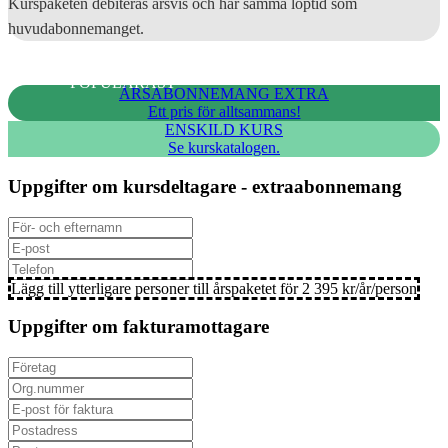
Kurspaketen debiteras årsvis och har samma löptid som
huvudabonnemanget.
POPULÄRAST
ÅRSABONNEMANG EXTRA
Ett pris för alltsammans!
ENSKILD KURS
Se kurskatalogen.
Uppgifter om kursdeltagare - extraabonnemang
Lägg till ytterligare personer till årspaketet för 2 395 kr/år/person
Uppgifter om fakturamottagare