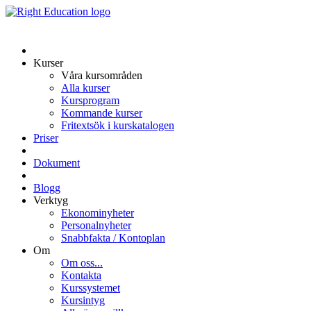
Kurser
Våra kursområden
Alla kurser
Kursprogram
Kommande kurser
Fritextsök i kurskatalogen
Priser
Dokument
Blogg
Verktyg
Ekonominyheter
Personalnyheter
Snabbfakta / Kontoplan
Om
Om oss...
Kontakta
Kurssystemet
Kursintyg