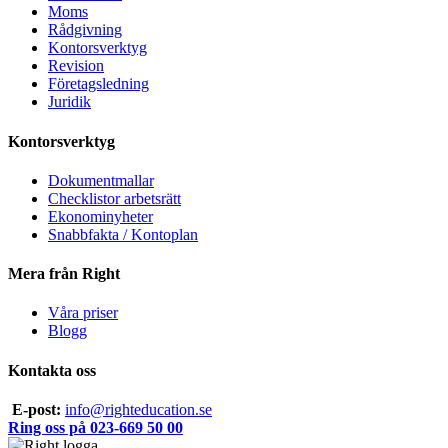
Moms
Rådgivning
Kontorsverktyg
Revision
Företagsledning
Juridik
Kontorsverktyg
Dokumentmallar
Checklistor arbetsrätt
Ekonominyheter
Snabbfakta / Kontoplan
Mera från Right
Våra priser
Blogg
Kontakta oss
E-post:
info@righteducation.se
Ring oss på 023-669 50 00