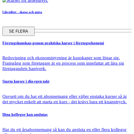
Likviditet - skapa och mäta
SE FLERA
Företagskunskap
genom praktiska kurser i företagsekonomi
Redovisning och ekonomistyrning är kunskaper som lönar sig.
Framgång som företagare är en process som innefattar att lära sig
företagandets hantverk.
Starta kurser
i din egen takt
Oavsett om du har ett abonnemang eller väljer enstaka kurser så är
det mycket enkelt att starta en kurs - det krävs bara ett knapptryck.
Dina kollegor
kan anslutas
Har du ett årsabonnemang så kan du ansluta en eller flera kollegor