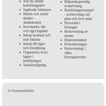
När du startar
Räkenskapsenlig
bokföringsåret
avskrivning
Ingående balansen
Bokföringsexempel
Moms och andra
- avskrivning enl.
skatter -
plan och över plan
skattekontot
Personbil i
Inventarier, lån
företaget
och eget kapitlat
Redovisning av
Inköp kontant och
moms
mot faktura
Representation
Inköp till lager
Periodiseringar
och försäljning
Redovisning i
Organisera även
olika
lagret i
företagsformer
bokföringen
Varuförsäljning
Ur kursinnehållet: