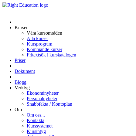
Kurser
Våra kursområden
Alla kurser
Kursprogram
Kommande kurser
Fritextsök i kurskatalogen
Priser
Dokument
Blogg
Verktyg
Ekonominyheter
Personalnyheter
Snabbfakta / Kontoplan
Om
Om oss...
Kontakta
Kurssystemet
Kursintyg