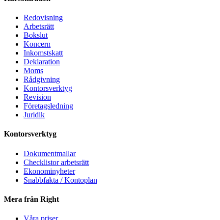
Redovisning
Arbetsrätt
Bokslut
Koncern
Inkomstskatt
Deklaration
Moms
Rådgivning
Kontorsverktyg
Revision
Företagsledning
Juridik
Kontorsverktyg
Dokumentmallar
Checklistor arbetsrätt
Ekonominyheter
Snabbfakta / Kontoplan
Mera från Right
Våra priser