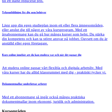
till ett starkt reducerat pris.
Yrkesutbildning
för dig som behöver
Lägg upp din egen studieplan inom ett eller flera ämnesområden,
eller anslut dig till något av våra kursprogram. Med ett
årsabonnemang kan du gå hur många kurser som helst. Du stärka
din kompetens och kan ta större ansvar på jobbet. Oavsett om du är
anställd eller egen företagare.
Kurs online
innebär att du kan studera var och när det passar dig
Att studera online passar vårt flexibla och digitala arbetsliv. Med
våra kurser har du alltid klassrummet med dig - praktiskt tycker vi.
Dokumentmallar
underlättar arbetet
Med ett abonnemang så ingår också många praktiska
dokumentmallar inom ekonomi, juridik och administration.
Kursområden