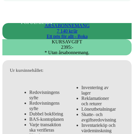
POPULÄRAST
ÅRSABONNEMANG
7 140 kr/år
Ett pris för allt - Boka
KURSAVGIFT
2395:-
* Utan årsabonnemang.
Ur kursinnehållet:
Inventering av
Redovisningens
lager
syfte
Reklamationer
Redovisningens
och returer
syfte
Löneutbetalningar
Dubbel bokföring
Skatte- och
BAS-kontoplanen
avgiftsredovisning
Varje transaktion
Inventarieköp och
ska verifieras
värdeminskning