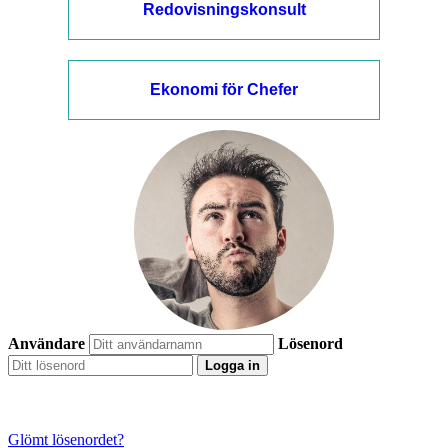
Redovisningskonsult
Ekonomi för Chefer
Användare
Lösenord
Logga in
Glömt lösenordet?