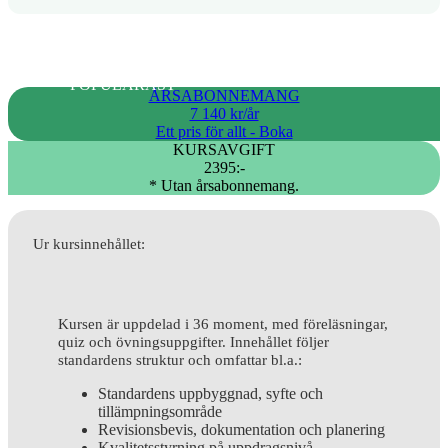
POPULÄRAST
ÅRSABONNEMANG
7 140 kr/år
Ett pris för allt - Boka
KURSAVGIFT
2395:-
* Utan årsabonnemang.
Ur kursinnehållet:
Kursen är uppdelad i 36 moment, med föreläsningar,
quiz och övningsuppgifter. Innehållet följer
standardens struktur och omfattar bl.a.:
Standardens uppbyggnad, syfte och
tillämpningsområde
Revisionsbevis, dokumentation och planering
Kvalitetsstyrning på uppdragsnivå