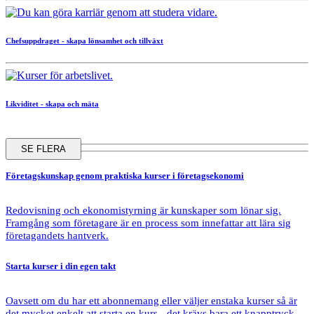
Chefsuppdraget - skapa lönsamhet och tillväxt
Likviditet - skapa och mäta
SE FLERA
Företagskunskap
genom praktiska kurser i företagsekonomi
Redovisning och ekonomistyrning är kunskaper som lönar sig.
Framgång som företagare är en process som innefattar att lära sig
företagandets hantverk.
Starta kurser
i din egen takt
Oavsett om du har ett abonnemang eller väljer enstaka kurser så är
det mycket enkelt att starta en kurs - det krävs bara ett knapptryck.