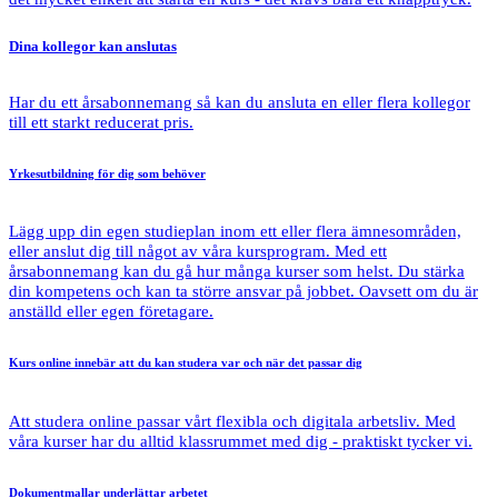
Dina kollegor
kan anslutas
Har du ett årsabonnemang så kan du ansluta en eller flera kollegor
till ett starkt reducerat pris.
Yrkesutbildning
för dig som behöver
Lägg upp din egen studieplan inom ett eller flera ämnesområden,
eller anslut dig till något av våra kursprogram. Med ett
årsabonnemang kan du gå hur många kurser som helst. Du stärka
din kompetens och kan ta större ansvar på jobbet. Oavsett om du är
anställd eller egen företagare.
Kurs online
innebär att du kan studera var och när det passar dig
Att studera online passar vårt flexibla och digitala arbetsliv. Med
våra kurser har du alltid klassrummet med dig - praktiskt tycker vi.
Dokumentmallar
underlättar arbetet