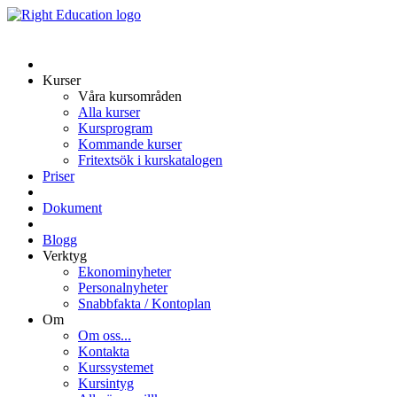
Kurser
Våra kursområden
Alla kurser
Kursprogram
Kommande kurser
Fritextsök i kurskatalogen
Priser
Dokument
Blogg
Verktyg
Ekonominyheter
Personalnyheter
Snabbfakta / Kontoplan
Om
Om oss...
Kontakta
Kurssystemet
Kursintyg