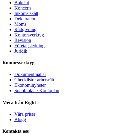
Bokslut
Koncern
Inkomstskatt
Deklaration
Moms
Rådgivning
Kontorsverktyg
Revision
Företagsledning
Juridik
Kontorsverktyg
Dokumentmallar
Checklistor arbetsrätt
Ekonominyheter
Snabbfakta / Kontoplan
Mera från Right
Våra priser
Blogg
Kontakta oss