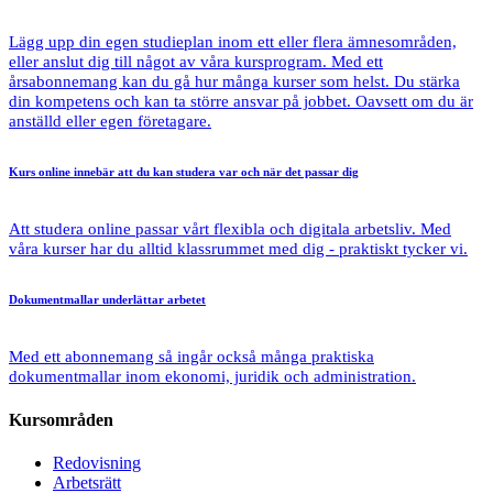
Lägg upp din egen studieplan inom ett eller flera ämnesområden,
eller anslut dig till något av våra kursprogram. Med ett
årsabonnemang kan du gå hur många kurser som helst. Du stärka
din kompetens och kan ta större ansvar på jobbet. Oavsett om du är
anställd eller egen företagare.
Kurs online
innebär att du kan studera var och när det passar dig
Att studera online passar vårt flexibla och digitala arbetsliv. Med
våra kurser har du alltid klassrummet med dig - praktiskt tycker vi.
Dokumentmallar
underlättar arbetet
Med ett abonnemang så ingår också många praktiska
dokumentmallar inom ekonomi, juridik och administration.
Kursområden
Redovisning
Arbetsrätt