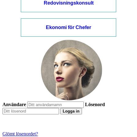
Redovisningskonsult
Ekonomi för Chefer
Användare
Lösenord
Logga in
Glömt lösenordet?