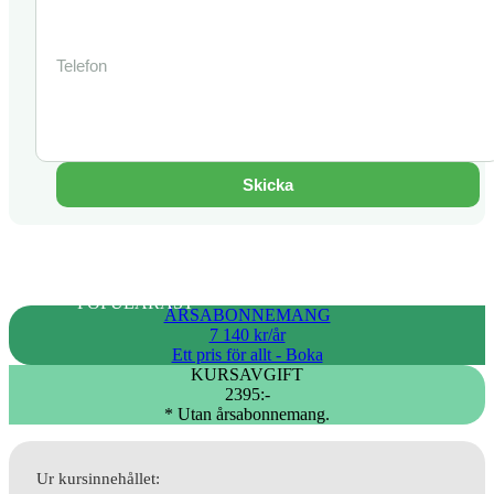
Skicka
POPULÄRAST
ÅRSABONNEMANG
7 140 kr/år
Ett pris för allt - Boka
KURSAVGIFT
2395:-
* Utan årsabonnemang.
Ur kursinnehållet: