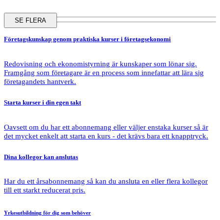
SE FLERA
Företagskunskap
genom praktiska kurser i företagsekonomi
Redovisning och ekonomistyrning är kunskaper som lönar sig.
Framgång som företagare är en process som innefattar att lära sig
företagandets hantverk.
Starta kurser
i din egen takt
Oavsett om du har ett abonnemang eller väljer enstaka kurser så är
det mycket enkelt att starta en kurs - det krävs bara ett knapptryck.
Dina kollegor
kan anslutas
Har du ett årsabonnemang så kan du ansluta en eller flera kollegor
till ett starkt reducerat pris.
Yrkesutbildning
för dig som behöver