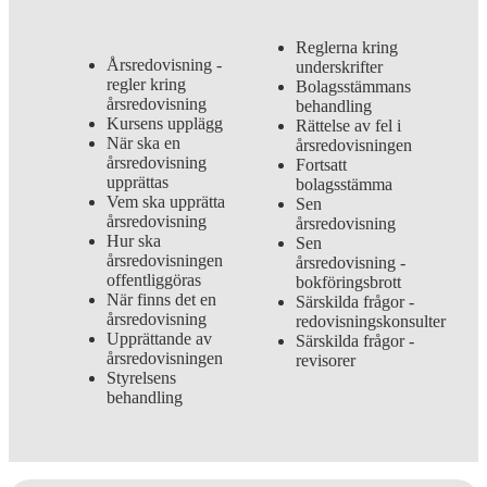
Reglerna kring
Årsredovisning -
underskrifter
regler kring
Bolagsstämmans
årsredovisning
behandling
Kursens upplägg
Rättelse av fel i
När ska en
årsredovisningen
årsredovisning
Fortsatt
upprättas
bolagsstämma
Vem ska upprätta
Sen
årsredovisning
årsredovisning
Hur ska
Sen
årsredovisningen
årsredovisning -
offentliggöras
bokföringsbrott
När finns det en
Särskilda frågor -
årsredovisning
redovisningskonsulter
Upprättande av
Särskilda frågor -
årsredovisningen
revisorer
Styrelsens
behandling