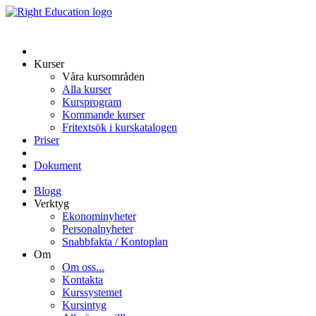
Kurser
Våra kursområden
Alla kurser
Kursprogram
Kommande kurser
Fritextsök i kurskatalogen
Priser
Dokument
Blogg
Verktyg
Ekonominyheter
Personalnyheter
Snabbfakta / Kontoplan
Om
Om oss...
Kontakta
Kurssystemet
Kursintyg